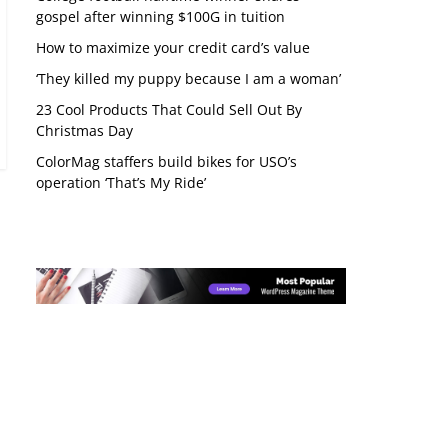
gospel after winning $100G in tuition
How to maximize your credit card’s value
‘They killed my puppy because I am a woman’
23 Cool Products That Could Sell Out By
Christmas Day
ColorMag staffers build bikes for USO’s
operation ‘That’s My Ride’