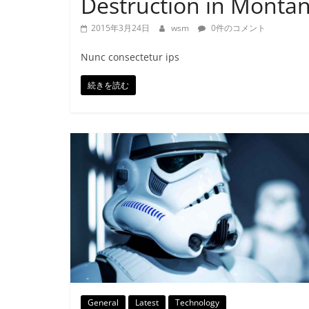
Destruction in Montan
2015年3月24日
wsm
0件のコメント
Nunc consectetur ips
続きを読む
General
Latest
Technology