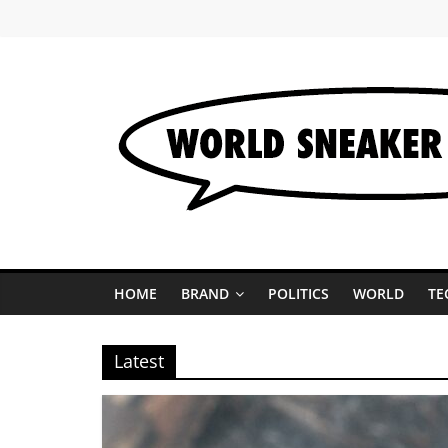
コ
ン
テ
ン
ツ
へ
World
ス
キ
Sneaker
ッ
プ
Market
HOME
BRAND
POLITICS
WORLD
TE
最
新
Latest
ス
ニ
ー
カ