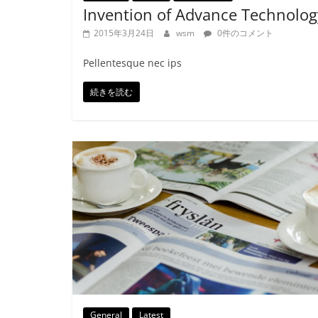
Invention of Advance Technolog
2015年3月24日
wsm
0件のコメント
Pellentesque nec ips
続きを読む
General
Latest